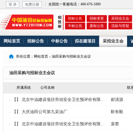
全国统一客服电话：400-676-1800
登 录
免费注册
招
招标公告
招标变更
采招业主会
投
中标公告
废标公告
流标与答疑
标
网站首页
招标公告
中标公告
拟在建项目
采招业主会

所在位置：网站首页
油田采购与招标业主会议

油田采购与招标业主会议
所属系统
公司名称
联
【】
北京中油建设项目劳动安全卫生预评价有限公司
郝清源
【】
大庆油田公司第九采油厂
靳有毅
【】
北京中油建设项目劳动安全卫生预评价有限公司
裴蕾