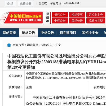
全国统一客服电话：400-676-1800
登 录
免费注册
招
招标公告
招标变更
采招业主会
投
中标公告
废标公告
流标与答疑
标
网站首页
招标公告
中标公告
拟在建项目
采招业主会

所在位置：网站首页
招标公告
正文


中国石油化工股份有限公司胜利油田分公司2025年胜利
框架协议公开招标25903188潜油电泵机组QYDB114mm/
第2次变更通知
中国石油化工股份有限公司胜利油田分公司2025年胜利油田20091
公告名称：
油电泵机组QYDB114mm/21m3/d2400m/C50kW招标通知第2
所属地区：
全国
发布时间
详细内容：
中国石油化工股份有限公司胜利油田分公司2025年
议公开招标【25903188】潜油电泵机组QYDB 114mm/21m